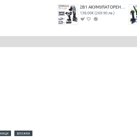
2В1 АКУМУЛАТОРЕН ЪГЛОШЛАЙФ 125ММ И БЕЗЖИЧЕН ГАЙКОВЕРТ-ВИНТОВЕРТ БЕЗЧЕТКОВ УДАРЕН 36V 8,0AH STAHLMAYER 4X БАТЕРИЯ 2 ЗАРЯДНО В КУФАР РАКЕТА
138.00€ (269.90 лв.)
йници
вложки