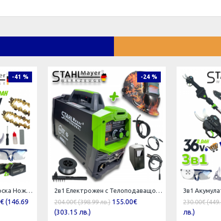
-41 %
-24 %
2в1 Акумулаторна Лозарска Ножица и Трион с Омасляване 36V 8AH STAHLMAYER BLACK
2в1 Електрожен с Телоподаващо 400А + Соларен Шлем Маска STAHLMAYER с Ролка модел: 2024
€ (146.69
155.00€
204.00€ (398.99 лв.)
230.00€ (449.
(303.15 лв.)
лв.)