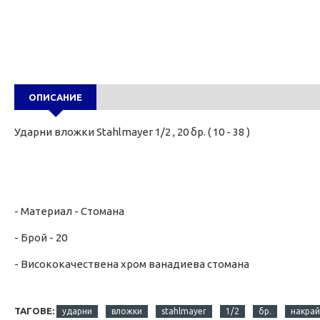
ОПИСАНИЕ
Ударни вложки Stahlmayer 1/2 , 20 бр. ( 10 - 38 )
- Материал - Стомана
- Брой - 20
- Висококачествена хром ванадиева стомана
ТАГОВЕ:
ударни
вложки
stahlmayer
1/2
бр.
накра