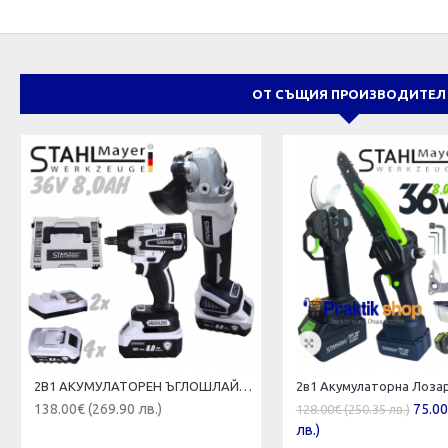
ОТ СЪЩИЯ ПРОИЗВОДИТЕЛ
2В1 АКУМУЛАТОРЕН ЪГЛОШЛАЙФ 125ММ И БЕЗЖИЧЕН ГАЙКОВЕРТ-ВИНТОВЕРТ БЕЗЧЕТКОВ УДАРЕН 36V 8,0AH STAHLMAYER 4X БАТЕРИЯ 2 ЗАРЯДНО В КУФАР РАКЕТА
138.00€ (269.90 лв.)
75.00
128.00€ (250.35 лв.)
лв.)