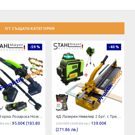
ОТ СЪЩАТА КАТЕГОРИЯ
-59 %
-40 %
3в1 Акумулаторна Лозарска Ножица и Трион с Омасляване и телескопичен прът 36V 8AH STAHLMAYER BLACK
4Д Лазерен Нивелир 2 бат. с Тринога + Теракотмашина 120см ПРОМО
95.00€ (185.80
139.00€
84 лв.)
230.00€ (449.84 лв.)
(271.86 лв.)