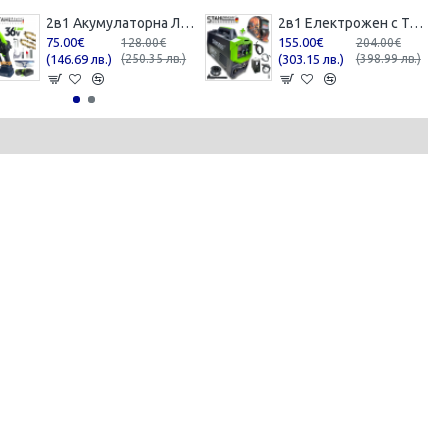
2в1 Акумулаторна Лозарска Ножица и Трион с Омасляване 36V 8AH STAHLMAYER BLACK
2в1 Електрожен с Телоподаващо 400А + Соларен Шлем Маска STAHLMAYER с Ролка модел: 2024
75.00€
155.00€
128.00€
204.00€
(146.69 лв.)
(250.35 лв.)
(303.15 лв.)
(398.99 лв.)