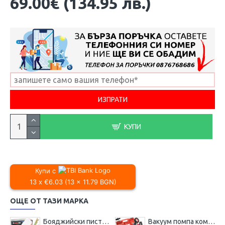
69.00€ (134.95 лв.)
КУПИ
Купи с
13 x €6.03 (13 x 11.79 BGN)
ОЩЕ ОТ ТАЗИ МАРКА
Бояджийски пистолет с горно казанче Mar-pol HVLP / 1,7 мм , M80624
Вакуум помпа комбинирана ( вакуум и налягане ) Mar-Pol , M57698