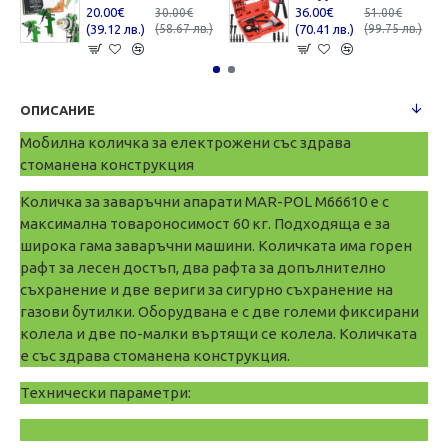
20.00€
36.00€
30.00€
51.00€
(39.12 лв.)
(58.67 лв.)
(70.41 лв.)
(99.75 лв.)
ОПИСАНИЕ
Мобилна количка за електрожени със здрава
стоманена конструкция
Количка за заваръчни апарати MAR-POL M66610 е с
максимална товароносимост 60 кг. Подходяща е за
широка гама заваръчни машини. Количката има горен
рафт за лесен достъп, два рафта за допълнително
съхранение и две вериги за сигурно съхранение на
газови бутилки. Оборудвана е с две големи фиксирани
колела и две по-малки въртящи се колела. Количката
е със здрава стоманена конструкция.
Технически параметри: