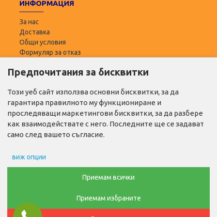
ИНФОРМАЦИЯ
За нас
Доставка
Общи условия
Формуляр за отказ
Предпочитания за бисквитки
ПОТРЕБИТЕЛ
Моят профил
Този уеб сайт използва основни бисквитки, за да
Списък с желани
гарантира правилното му функциониране и
Адреси за доставка
проследяващи маркетингови бисквитки, за да разбере
как взаимодействате с него. Последните ще се задават
ПОЛЕЗНО
само след вашето съгласие.
Промо продукти
виж опции
Производители
Контакти
Препочитания за реклами
Приемам всички
ТЕЛ. ЗА ПОРЪЧКИ
Приемам избраните
Данни за потребление
0876768686