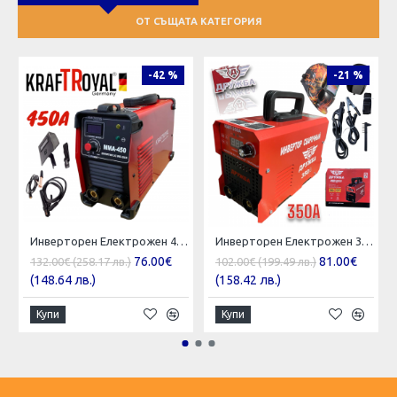
ОТ СЪЩАТА КАТЕГОРИЯ
-42 %
-21 %
Инверторен Електрожен 450А KRAFT ROYAL Водоустойчив
Инверторен Електрожен 350А ДРУЖБА + Соларна Маска с Дисплей Заваръчен Апарат IGBT INVERTER 5 години Гаранция
76.00€
81.00€
132.00€ (258.17 лв.)
102.00€ (199.49 лв.)
(148.64 лв.)
(158.42 лв.)
Купи
Купи