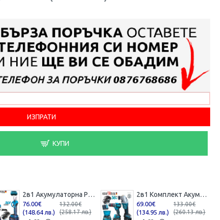
КУПИ
2в1 Акумулаторна Резачка с Автоматично Смазване на Веригата и Лозарска Ножица за Клони 36V 8,0AH KRAFTROYAL 2 батерии в куфар
2в1 Комплект Акумулаторен Винтоверт и Ъглошлайф 36V 8,0Ah KRAFTROYAL Безчетков Ударен 2 батерии
76.00€
69.00€
132.00€
133.00€
(148.64 лв.)
(258.17 лв.)
(134.95 лв.)
(260.13 лв.)