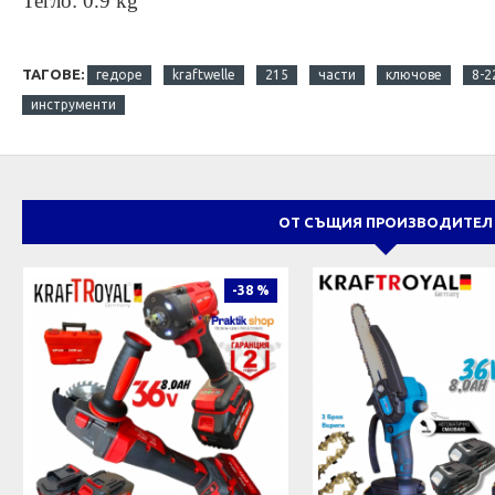
Тегло: 0.9 kg
ТАГОВЕ:
гедоре
kraftwelle
215
части
ключове
8-
инструменти
ОТ СЪЩИЯ ПРОИЗВОДИТЕЛ
-38 %