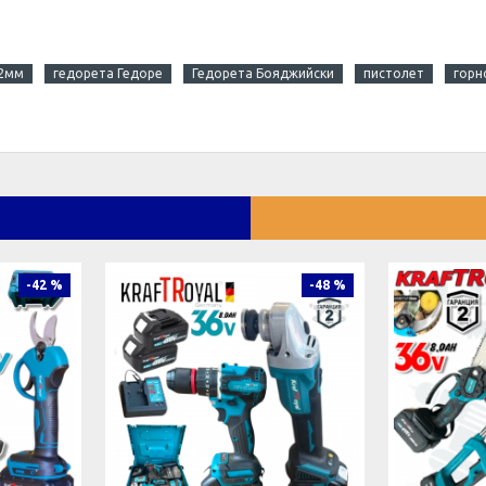
22мм
гедорета Гедоре
Гедорета Бояджийски
пистолет
горн
-42 %
-48 %