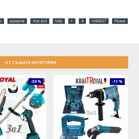
о
казанче
mar-pol
hvlp
1
4
m80627
Ръчни
ОТ СЪЩАТА КАТЕГОРИЯ
-50 %
-11 %