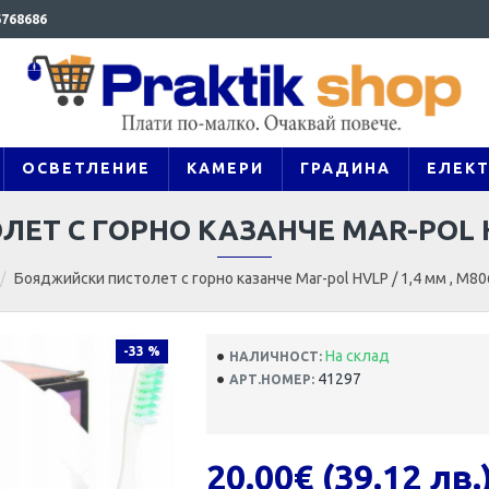
768686
ОСВЕТЛЕНИЕ
КАМЕРИ
ГРАДИНА
ЕЛЕК
Т С ГОРНО КАЗАНЧЕ MAR-POL HVL
Бояджийски пистолет с горно казанче Mar-pol HVLP / 1,4 мм , M8
-33 %
На склад
НАЛИЧНОСТ:
41297
АРТ.НОМЕР:
20.00€ (39.12 лв.