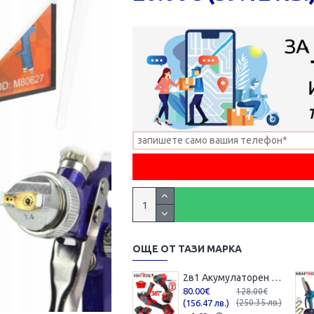
ОЩЕ ОТ ТАЗИ МАРКА
2в1 Акумулаторен Ъглошлайф и Гайковерт / Импакт KRAFTROYAL 36V 8,0AH 2 батерии Шлайф Червен Комплект
80.00€
128.00€
(156.47 лв.)
(250.35 лв.)