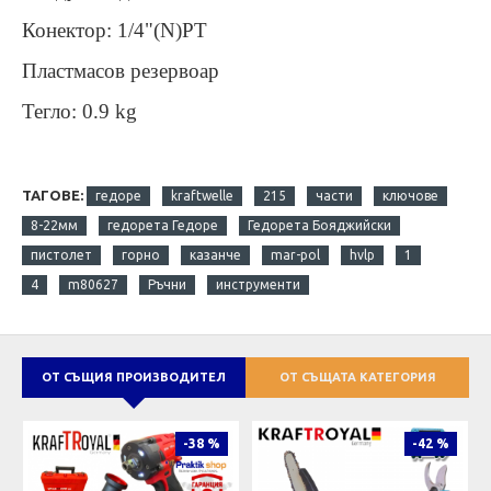
Конектор: 1/4"(N)PT
Пластмасов резервоар
Тегло: 0.9 kg
ТАГОВЕ:
гедоре
kraftwelle
215
части
ключове
8-22мм
гедорета Гедоре
Гедорета Бояджийски
пистолет
горно
казанче
mar-pol
hvlp
1
4
m80627
Ръчни
инструменти
ОТ СЪЩИЯ ПРОИЗВОДИТЕЛ
ОТ СЪЩАТА КАТЕГОРИЯ
-38 %
-42 %