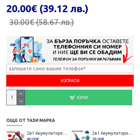
20.00€ (39.12 лв.)
30.00€ (58.67 лв.)
КУПИ
ОЩЕ ОТ ТАЗИ МАРКА
2в1 Акумулаторен Ъглошлайф и Гайковерт / Импакт KRAFTROYAL 36V 8,0AH 2 батерии Шлайф Червен Комплект
2в1 Акумулаторна Резачка с Автоматично Смазване на Веригата и Лозарска Ножица за Клони 36V 8,0AH KRAFTROYAL 2 батерии в куфар
80.00€
76.00€