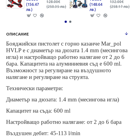
128.00€
132.00€
(156.47
(148.64
(250.35 лв.)
(258.17 лв.)
лв.)
лв.)
ОПИСАНИЕ
Бояджийски пистолет с горно казанче Mar_pol
HVLP е с диаметър на дюзата 1.4 mm (месингова
игла) и настройващо работно налягане от 2 до 6
бара. Капацитета на алуминиевия съд е 600 ml.
Възможност за регулиране на въздушното
налягане и регулиране на струята.
Технически параметри:
Диаметър на дюзата: 1.4 mm (месингова игла)
Капацитет на съда: 600 ml
Настройващо работно налягане: от 2 до 6 бара
Въздушен дебит: 45-113 l/min