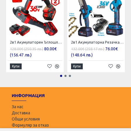
2в1 Акумулаторен Ъглошлайф и Гайковерт / Импакт KRAFTROYAL 36V 8,0AH 2 батерии Шлайф Червен Комплект
2в1 Акумулаторна Резачка с Автоматично Смазване на Веригата и Лозарска Ножица за Клони 36V 8,0AH KRAFTROYAL 2 батерии в куфар
80.00€
76.00€
128.00€ (250.35 лв.)
132.00€ (258.17 лв.)
(156.47 лв.)
(148.64 лв.)
Купи
Купи
ИНФОРМАЦИЯ
За нас
Доставка
Общи условия
Формуляр за отказ