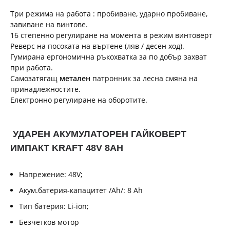
Три режима на работа : пробиване, ударно пробиване,
завиване на винтове.
16 степенно регулиране на момента в режим винтоверт
Реверс на посоката на въртене (ляв / десен ход).
Гумирана ергономична ръкохватка за по добър захват
при работа.
Самозатягащ
метален
патронник за лесна смяна на
принадлежностите.
Електронно регулиране на оборотите.
УДАРЕН АКУМУЛАТОРЕН ГАЙКОВЕРТ
ИМПАКТ KRAFT 48V 8AH
Напрежение: 48V;
Акум.батерия-капацитет /Ah/: 8 Ah
Тип батерия: Li-ion;
Безчетков мотор