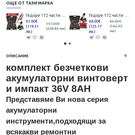
ОЩЕ ОТ ТАЗИ МАРКА
Гедоре 172 части KrafTWelle + 2 ПОДАРЪКА - Поялник 80W и USB Фенер
Гедоре 172 части KrafTWelle + Накрайници 41 части
61.00€
64.00€
83.00€
117.00€
(119.31
(125.17
(162.33
(228.83 лв.)
лв.)
лв.)
лв.)
ОПИСАНИЕ
комплект безчеткови
акумулаторни винтоверт
и импакт 36V 8AH
Представяме Ви нова серия
акумулаторни
инструменти,подходящи за
всякакви ремонтни