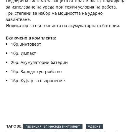
Подобрена система за защита от прах и влага, подходяща
за използване на уреда при тежки условия на работа.
Три степени за избор ма мощността на ударно
завинтване.
Индикатор за състоянието на акумулаторната батерия.
Включено в комплекта:
1бр.Винтоверт
1бр. Импакт
2бр. Акумулаторни батерии
1бр. Зарядно устройство
1бр. Куфар за съхранение
ТАГОВЕ:
гаранция: 24 месеца винтоверт
ударна