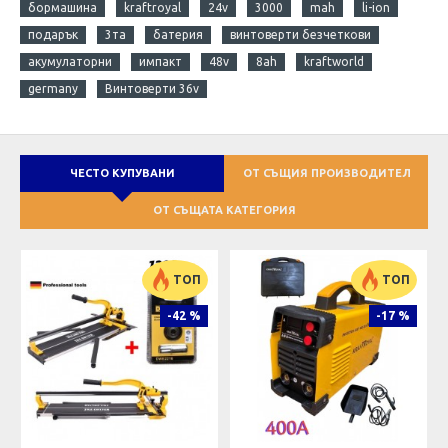
бормашина
kraftroyal
24v
3000
mah
li-ion
подарък
3та
батерия
винтоверти безчеткови
акумулаторни
импакт
48v
8ah
kraftworld
germany
Винтоверти 36v
ЧЕСТО КУПУВАНИ
ОТ СЪЩИЯ ПРОИЗВОДИТЕЛ
ОТ СЪЩАТА КАТЕГОРИЯ
ТОП
ТОП
-42 %
-17 %