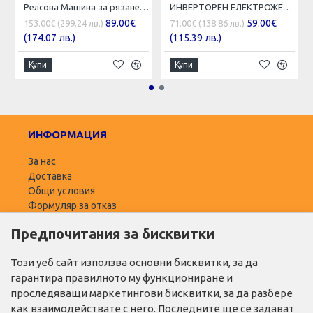
Релсова Машина за рязане на плочки 1200мм - Професионална
ИНВЕРТОРЕН ЕЛЕКТРОЖЕН KRAFTROYAL 400А + КУФАР
89.00€
59.00€
153.00€ (299.24 лв.)
71.00€ (138.86 лв.)
(174.07 лв.)
(115.39 лв.)
Купи
Купи
ИНФОРМАЦИЯ
За нас
Доставка
Общи условия
Формуляр за отказ
Предпочитания за бисквитки
ПОТРЕБИТЕЛ
Моят профил
Този уеб сайт използва основни бисквитки, за да
Списък с желани
гарантира правилното му функциониране и
Адреси за доставка
проследяващи маркетингови бисквитки, за да разбере
как взаимодействате с него. Последните ще се задават