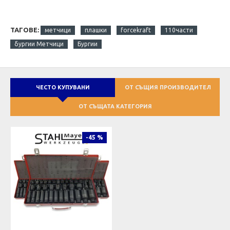
ТАГОВЕ:
метчици
плашки
forcekraft
110части
бургии Метчици
Бургии
ЧЕСТО КУПУВАНИ
ОТ СЪЩИЯ ПРОИЗВОДИТЕЛ
ОТ СЪЩАТА КАТЕГОРИЯ
-45 %