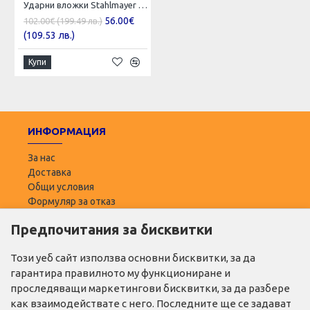
Ударни вложки Stahlmayer 1/2 , 35 бр. ( 8 - 32 )
56.00€
102.00€ (199.49 лв.)
(109.53 лв.)
Купи
ИНФОРМАЦИЯ
За нас
Доставка
Общи условия
Формуляр за отказ
Предпочитания за бисквитки
ПОТРЕБИТЕЛ
Моят профил
Този уеб сайт използва основни бисквитки, за да
Списък с желани
гарантира правилното му функциониране и
Адреси за доставка
проследяващи маркетингови бисквитки, за да разбере
как взаимодействате с него. Последните ще се задават