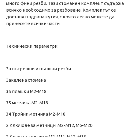
много фини резби. Тази стоманен комплект съдържа
всичко необходимо за резбоване. Комплектът се
доставя в здрава кутия, с която лесно можете да
пренесете всички части.
Технически параметри:
За вътрешни и външни резби
Закалена стомана
35 плашки M2-M18
35 метчика M2-M18
34 Тройни метчика M2-M18
2 Ключове за метчици: M2-M12, M6-M20
2 Ключа за плашки M2-M11, M12-M18