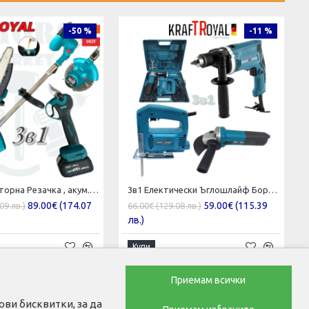
-50 %
-11 %
3в1 Акумулаторна Резачка , акум. тример и лозарска ножица KraftRoyal 3 батерий
3в1 Електически Ъглошлайф Бормашина и Зеге KRAFTROYAL Комплект
89.00€ (174.07
59.00€ (115.39
09 лв.)
66.00€ (129.08 лв.)
лв.)
Купи
Приемам всички
ви бисквитки, за да