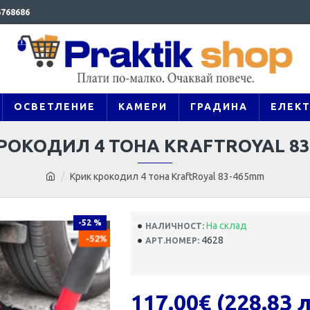
768686
ОСВЕТЛЕНИЕ
КАМЕРИ
ГРАДИНА
ЕЛЕК
РОКОДИЛ 4 ТОНА KRAFTROYAL 8
Крик крокодил 4 тона KraftRoyal 83-465mm
-52 %
На склад
НАЛИЧНОСТ:
4628
АРТ.НОМЕР:
117.00€ (228.83 л