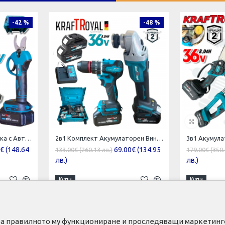
-42 %
-48 %
2в1 Акумулаторна Резачка с Автоматично Смазване на Веригата и Лозарска Ножица за Клони 36V 8,0AH KRAFTROYAL 2 батерии в куфар
2в1 Комплект Акумулаторен Винтоверт и Ъглошлайф 36V 8,0Ah KRAFTROYAL Безчетков Ударен 2 батерии
€ (148.64
69.00€ (134.95
133.00€ (260.13 лв.)
179.00€ (350.
лв.)
лв.)
Купи
Купи
тира правилното му функциониране и проследяващи маркетинго