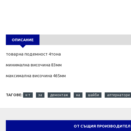
ОПИСАНИЕ
товарна подемност 4тона
минимална височина 83мм
максимална височина 465мм
ТАГОВЕ:
к-т
за
демонтаж
на
шайби
алтернатори
ОТ СЪЩИЯ ПРОИЗВОДИТЕЛ