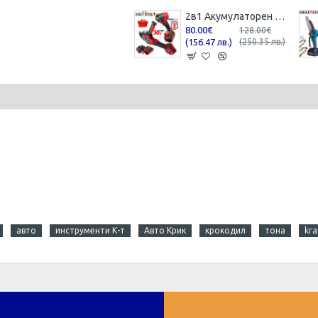
2в1 Акумулаторен Ъглошлайф и Гайковерт / Импакт KRAFTROYAL 36V 8,0AH 2 батерии Шлайф Червен Комплект
80.00€
128.00€
(156.47 лв.)
(250.35 лв.)
авто
инструменти К-т
Авто Крик
крокодил
тона
kra