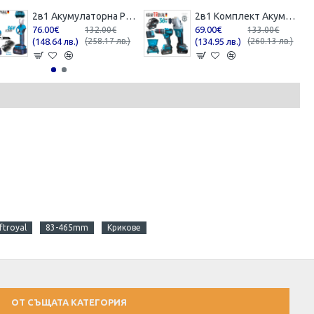
2в1 Акумулаторна Резачка с Автоматично Смазване на Веригата и Лозарска Ножица за Клони 36V 8,0AH KRAFTROYAL 2 батерии в куфар
2в1 Комплект Акумулаторен Винтоверт и Ъглошлайф 36V 8,0Ah KRAFTROYAL Безчетков Ударен 2 батерии
76.00€
69.00€
132.00€
133.00€
(148.64 лв.)
(258.17 лв.)
(134.95 лв.)
(260.13 лв.)
ftroyal
83-465mm
Крикове
ОТ СЪЩАТА КАТЕГОРИЯ