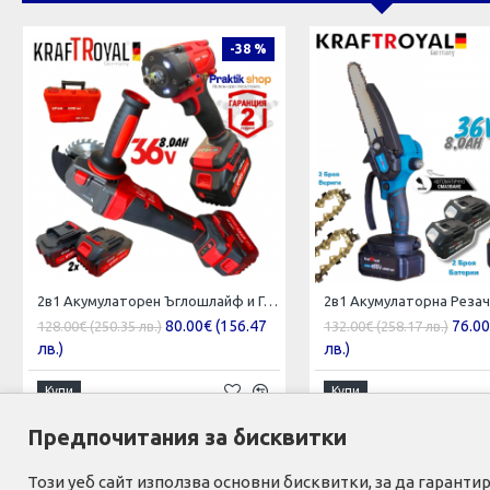
-38 %
2в1 Акумулаторен Ъглошлайф и Гайковерт / Импакт KRAFTROYAL 36V 8,0AH 2 батерии Шлайф Червен Комплект
80.00€ (156.47
76.00
128.00€ (250.35 лв.)
132.00€ (258.17 лв.)
лв.)
лв.)
Купи
Купи
Предпочитания за бисквитки
Този уеб сайт използва основни бисквитки, за да гаран