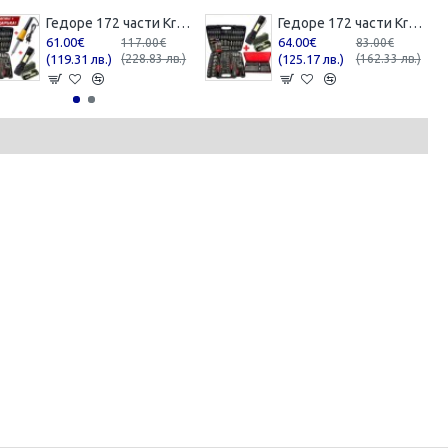
Гедоре 172 части KrafTWelle + 2 ПОДАРЪКА - Поялник 80W и USB Фенер
Гедоре 172 части KrafTWelle + Накрайници 41 части
61.00€
64.00€
117.00€
83.00€
(119.31 лв.)
(228.83 лв.)
(125.17 лв.)
(162.33 лв.)