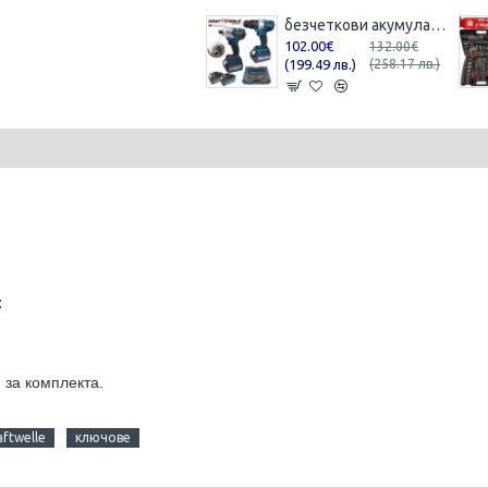
безчеткови акумулаторни винтоверт и импакт 36V 8AH
102.00€
132.00€
(199.49 лв.)
(258.17 лв.)
:
 за комплекта.
aftwelle
ключове