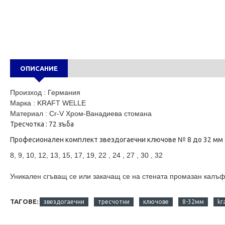
ОПИСАНИЕ
Произход : Германия
Марка : KRAFT WELLE
Материал : Cr-V Хром-Ванадиева стомана
Тресчотка : 72 зъба
Професионален комплект звездогаечни ключове № 8 до 32 мм 
8, 9, 10, 12, 13, 15, 17, 19, 22 , 24 , 27 , 30 , 32
Уникален сгъващ се или закачащ се на стената промазан калъф
ТАГОВЕ:
звездогаечни
тресчотни
ключове
8-32мм
kr