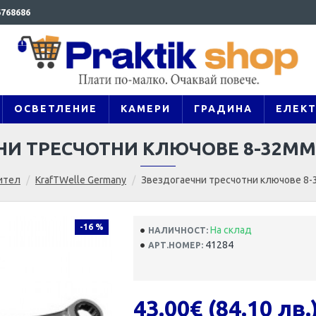
768686
ОСВЕТЛЕНИЕ
КАМЕРИ
ГРАДИНА
ЕЛЕК
НИ ТРЕСЧОТНИ КЛЮЧОВЕ 8-32ММ
ител
KrafTWelle Germany
Звездогаечни тресчотни ключове 8-
-16 %
На склад
НАЛИЧНОСТ:
41284
АРТ.НОМЕР:
43.00€ (84.10 лв.