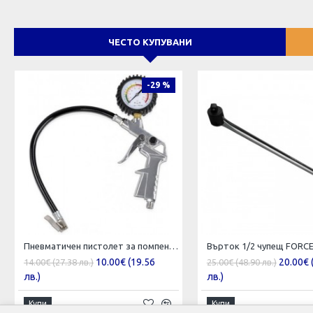
ЧЕСТО КУПУВАНИ
-29 %
Пневматичен пистолет за помпене на гуми с манометър
Върток 1/2 чупещ FORC
10.00€ (19.56
20.00€ 
14.00€ (27.38 лв.)
25.00€ (48.90 лв.)
лв.)
лв.)
Купи
Купи