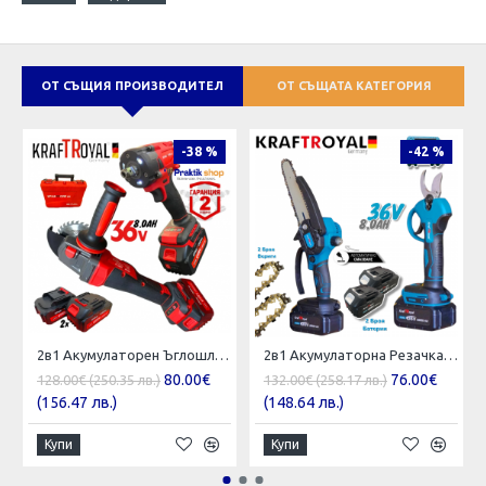
ОТ СЪЩИЯ ПРОИЗВОДИТЕЛ
ОТ СЪЩАТА КАТЕГОРИЯ
-38 %
-42 %
2в1 Акумулаторен Ъглошлайф и Гайковерт / Импакт KRAFTROYAL 36V 8,0AH 2 батерии Шлайф Червен Комплект
2в1 Акумулаторна Резачка с Автоматично Смазване на Веригата и Лозарска Ножица за Клони 36V 8,0AH KRAFTROYAL 2 батерии в куфар
80.00€
76.00€
128.00€ (250.35 лв.)
132.00€ (258.17 лв.)
(156.47 лв.)
(148.64 лв.)
Купи
Купи