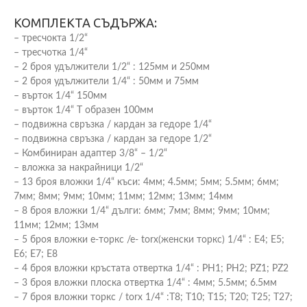
КОМПЛЕКТА СЪДЪРЖА:
– тресчокта 1/2“
– тресчотка 1/4“
– 2 броя удължители 1/2“ : 125мм и 250мм
– 2 броя удължители 1/4“ : 50мм и 75мм
– върток 1/4“ 150мм
– върток 1/4“ Т образен 100мм
– подвижна свръзка / кардан за гедоре 1/4“
– подвижна свръзка / кардан за гедоре 1/2“
– Комбиниран адаптер 3/8“ – 1/2“
– вложка за накрайници 1/2“
– 13 броя вложки 1/4“ къси: 4мм; 4.5мм; 5мм; 5.5мм; 6мм;
7мм; 8мм; 9мм; 10мм; 11мм; 12мм; 13мм; 14мм
– 8 броя вложки 1/4“ дълги: 6мм; 7мм; 8мм; 9мм; 10мм;
11мм; 12мм; 13мм
– 5 броя вложки е-торкс /е- torx(женски торкс) 1/4“ : E4; E5;
E6; E7; E8
– 4 броя вложки кръстата отвертка 1/4“ : PH1; PH2; PZ1; PZ2
– 3 броя вложки плоска отвертка 1/4“ : 4мм; 5.5мм; 6.5мм
– 7 броя вложки торкс / torx 1/4“ :Т8; Т10; Т15; Т20; Т25; Т27;