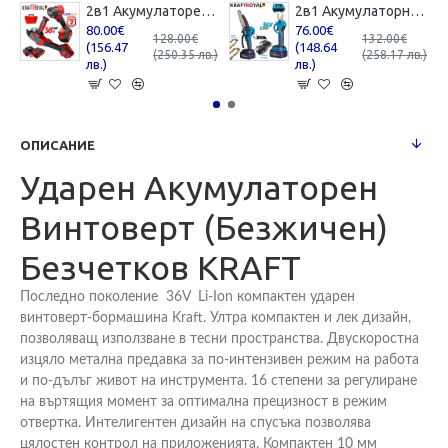
2в1 Акумулаторен Ъглошлайф и Гайковерт / Импакт KRAFTROYAL 36V 8,0AH 2 батерии Шлайф Червен Комплект
2в1 Акумулаторна Резачка с Автоматично Смазване на Веригата и Лозарска Ножица за Клони 36V 8,0AH KRAFTROYAL 2 батерии в куфар
80.00€
76.00€
128.00€
132.00€
(156.47
(148.64
(250.35 лв.)
(258.17 лв.)
лв.)
лв.)
ОПИСАНИЕ
Ударен Акумулаторен
Винтоверт (Безжичен)
Безчетков KRAFT
Последно поколение 36V Li-Ion компактен ударен
винтоверт-бормашина Kraft. Ултра компактен и лек дизайн,
позволяващ използване в тесни пространства. Двускоростна
изцяло метална предавка за по-интензивен режим на работа
и по-дълъг живот на инструмента. 16 степени за регулиране
на въртящия момент за оптимална прецизност в режим
отвертка. Интелигентен дизайн на спусъка позволява
цялостен контрол на приложенията. Компактен 10 мм