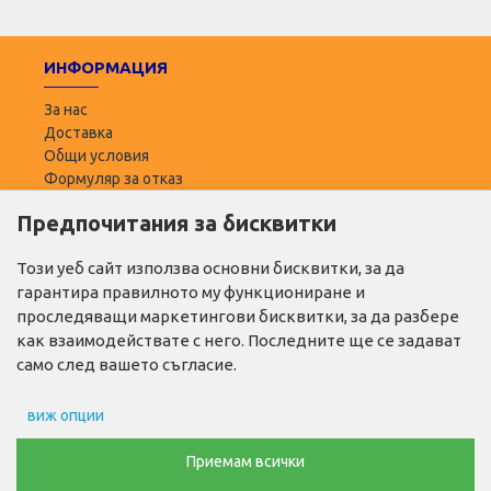
ИНФОРМАЦИЯ
За нас
Доставка
Общи условия
Формуляр за отказ
Предпочитания за бисквитки
ПОТРЕБИТЕЛ
Моят профил
Този уеб сайт използва основни бисквитки, за да
Списък с желани
гарантира правилното му функциониране и
Адреси за доставка
проследяващи маркетингови бисквитки, за да разбере
как взаимодействате с него. Последните ще се задават
ПОЛЕЗНО
само след вашето съгласие.
Промо продукти
виж опции
Производители
Контакти
Препочитания за реклами
Приемам всички
ТЕЛ. ЗА ПОРЪЧКИ