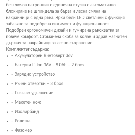
безключов патронник с единична втулка с автоматично
блокиране на шпиндела за бърза и лесна смяна на
накрайници с една ръка. Ярки бели LED светлини с функция
забавяне за подобрена видимост и функционалност.
Подобрен ергономичен дизайн и гумирана ръкохватка за
повече комфорт. Стоманена скоба за колан и здрав магнитен
държач за накрайници за лесно съхранение.
Комплектът съдържа:
– Акумулаторен Винтоверт 36v
– Батерии Li-ion 36V – 8.0Ah – 2 броя
– Зарядно устройство
– Ръчни отвертки – 3 броя
– Гъвкаво удължение
– Макетен нож
– Изолирбанд
– Ролетка
– Фазомер