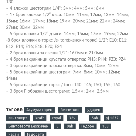
Т30
– 4 вложки шестограм 1/4“: 3мм; 4мм; 5мм; 6мм
– 17 броя вложки 1/2“ къси: 10мм; 11мм; 12мм; 13мм; 14мм;
15мм; 16мм; 17мм; 18мм; 19мм; 20мм; 21мм; 22мм; 24мм;
27мм; 30мм; 32мм
– 5 броя вложки 1/2“ дълги: 14мм; 15мм; 17мм; 19мм; 22мм
-8 броя вложки е-торкс /е- torx(женски торкс) 1/2“: E10; E11;
E12; E14; E16; Е18; Е20; Е24
– 2 броя вложки за свещи 1/2“ :16.0мм и 21.0мм
– 4 броя накрайници кръстата отвертка: PH3; PH4; PZ3; PZ4
– 3 броя накрайници плоска отвертка: 8мм; 10мм; 12мм
– 5 броя накрайници шестограм: 7мм; 8мм; 10мм; 12мм;
14мм
– 5 броя накрайници торкс / torx: Т40; Т45; Т50; Т55; T60
– 3 броя Г образни шестограми: 1.5мм; 2мм; 2,5мм
ТАГОВЕ:
Акумулаторен
безчетков
ударен
винтоверт
kraft
royal
36v
5ah
yj-1837
Винтоверти Безжичен
8
0ah
Гедоре
108
части
Гедорета