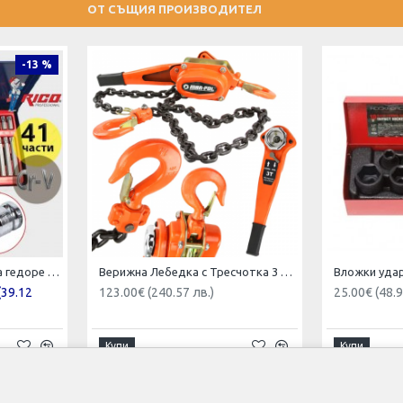
ОТ СЪЩИЯ ПРОИЗВОДИТЕЛ
-13 %
Комплект Накрайници за гедоре Rico 41 части 3/8 1/2
Верижна Лебедка с Тресчотка 3 тона 2 метра
(39.12
123.00€ (240.57 лв.)
25.00€ (48.9
Купи
Купи