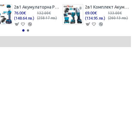
2в1 Акумулаторна Резачка с Автоматично Смазване на Веригата и Лозарска Ножица за Клони 36V 8,0AH KRAFTROYAL 2 батерии в куфар
2в1 Комплект Акумулаторен Винтоверт и Ъглошлайф 36V 8,0Ah KRAFTROYAL Безчетков Ударен 2 батерии
76.00€
69.00€
132.00€
133.00€
(148.64 лв.)
(258.17 лв.)
(134.95 лв.)
(260.13 лв.)