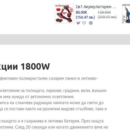
2в1 Акумулаторен Ъглошлайф и Гайковерт / Импакт KRAFTROYAL 36V 8,0AH 2 батерии Шлайф Червен Комплект
80.00€
128.00€
(156.47 лв.)
(250.35 лв.)
кции 1800W
ефективен поликристален соларен панел и литиево-
ветление за пътищата, паркове, градини, вили, външен
ли има нужда от автономно осветление.
липса на слънчева радиация лампата може да свети до
 се постави както на различни видове стълбове, така и
лънцето и я съхранява в литиева батерия. През нощта
етлина. След 20 секунди или когато движението вече не