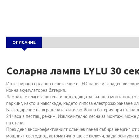
ОПИСАНИЕ
Соларна лампа LYLU 30 се
Интегрирано соларно осветление с LED панел и вграден високо
йонна акумулаторна батерия.
Лампата е влагозащитена и подходяща за външен монтаж като ос
паркинг, както и навсякъде, където липсва електрозахранване и
Благодарение на вградената литиево-йонна батерия при пълна 
24 часа в пестящ режим. Изключително лесна за монтаж, може да
на стена.
През деня високоефективният слънчев панел събира енергия от с
мощният светодиод автоматично ще се включи, за да осигури св