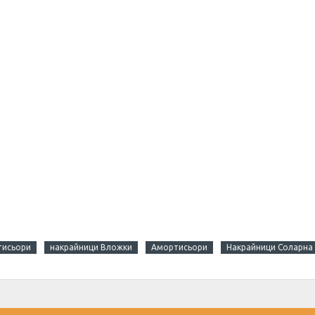
тисьори
накрайници Вложки
Амортисьори
Накрайници Соларна