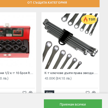
ОТ СЪЩАТА КАТЕГОРИЯ
ТОП
Вложки ударни 1/2 к-т 10 броя Rock Force
К-т ключове дълги права звезда HAWEK 6 бр.
0 лв.)
43.00€ (84.10 лв.)
Купи
Приемам всички