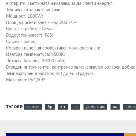
е открито, светлината намалява, за да спести енергия.
Технически характеристики:
Мощност: 1800W;
Площ на осветяване – над 200 кв.м
Време за работа: 12 часа;
Водоустойчивост: IP65;
Слънчев панел;
Соларен панел: висоефективен поликристален;
Цветова температура: 6500K;
Литиева батерия: 30000 mAh;
Вграден интелигентен контролер за максимален соларен добив;
Температурен диапазон: -20 до +65 градуса;
Материал: PVC/ABS.
ТАГОВЕ:
вложки
бр
к-т
за
демонтаж
на
амор